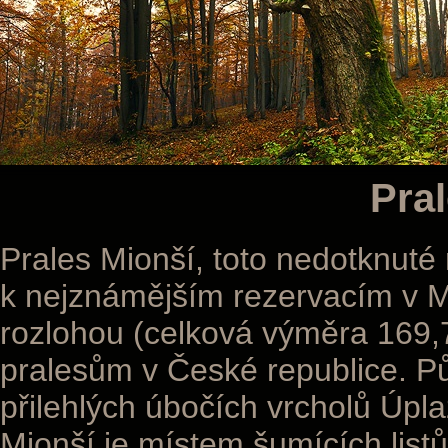
Pra
Prales Mionší, toto nedotknuté 
k nejznámějším rezervacím v 
rozlohou (celková výměra 169,
pralesům v České republice. Pů
přilehlých úbočích vrcholů Úpl
Mionší je místem šumících list